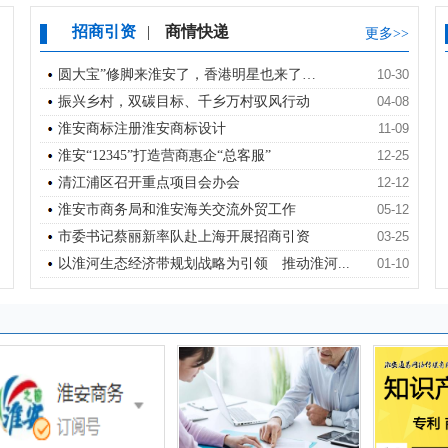
招商引资
|
商情快递
更多>>
圆大宝”修脚来淮安了，香港明星也来了…
10-30
振兴乡村，双碳目标、千乡万村驭风行动
04-08
淮安商标注册淮安商标设计
11-09
淮安“12345”打造营商惠企“总客服”
12-25
清江浦区召开重点项目会办会
12-12
淮安市商务局和淮安海关交流外贸工作
05-12
市委书记蔡丽新率队赴上海开展招商引资
03-25
以淮河生态经济带规划战略为引领 推动淮河...
01-10