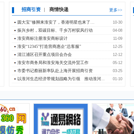
招商引资
|
商情快递
更多>>
圆大宝”修脚来淮安了，香港明星也来了…
10-30
振兴乡村，双碳目标、千乡万村驭风行动
04-08
淮安商标注册淮安商标设计
11-09
淮安“12345”打造营商惠企“总客服”
12-25
清江浦区召开重点项目会办会
12-12
淮安市商务局和淮安海关交流外贸工作
05-12
市委书记蔡丽新率队赴上海开展招商引资
03-25
以淮河生态经济带规划战略为引领 推动淮河...
01-10