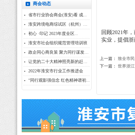
商会动态
省市行业协会商会(淮安)看 成...
淮安跨境电商综试区（杭州）招商...
回顾2021
初心 ·印记 2023年度全区...
实业，提倡浙
淮安市社会组织规范管理培训班
政企同心商良策 聚力同行谋发展...
上一篇：
致全市民
让党的二十大精神照亮新的赶考之...
下一篇：
世界浙江
2022年淮安市行业工作推进会
“同行观影强信念 红色精神谱初...