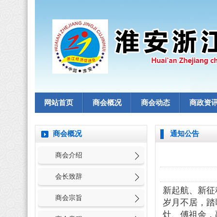
网站首页
商会概况
商会动态
商政资
商会概况
通知公告
商会介绍
会长致辞
新起航、新征
商会宗旨
岁月不居，踏
灶、傅祖余，