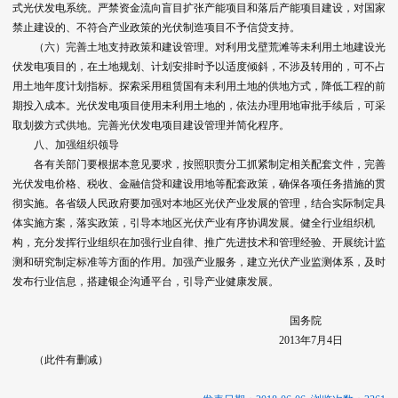
式光伏发电系统。严禁资金流向盲目扩张产能项目和落后产能项目建设，对国家
禁止建设的、不符合产业政策的光伏制造项目不予信贷支持。
（六）完善土地支持政策和建设管理。对利用戈壁荒滩等未利用土地建设光
伏发电项目的，在土地规划、计划安排时予以适度倾斜，不涉及转用的，可不占
用土地年度计划指标。探索采用租赁国有未利用土地的供地方式，降低工程的前
期投入成本。光伏发电项目使用未利用土地的，依法办理用地审批手续后，可采
取划拨方式供地。完善光伏发电项目建设管理并简化程序。
八、加强组织领导
各有关部门要根据本意见要求，按照职责分工抓紧制定相关配套文件，完善
光伏发电价格、税收、金融信贷和建设用地等配套政策，确保各项任务措施的贯
彻实施。各省级人民政府要加强对本地区光伏产业发展的管理，结合实际制定具
体实施方案，落实政策，引导本地区光伏产业有序协调发展。健全行业组织机
构，充分发挥行业组织在加强行业自律、推广先进技术和管理经验、开展统计监
测和研究制定标准等方面的作用。加强产业服务，建立光伏产业监测体系，及时
发布行业信息，搭建银企沟通平台，引导产业健康发展。
国务院
2013年7月4日
（此件有删减）