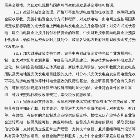
展基金规模。光伏发电规模与国家可再生能源发展基金规模相协调。
（三）改进补贴资金管理。严格可再生能源电价附加征收管理，保障附加资
金应收尽收。完善补贴资金支付方式和程序，对光伏电站，由电网企业按照国家
规定或招标确定的光伏发电上网电价与发电企业按月全额结算；对分布式光伏发
电，建立由电网企业按月转付补贴资金的制度。中央财政按季度向电网企业预拨
补贴资金，确保补贴资金及时足额到位。鼓励各级地方政府利用财政资金支持光
伏发电应用。
（四）加大财税政策支持力度。完善中央财政资金支持光伏产业发展的机
制，加大对太阳能资源测量、评价及信息系统建设、关键技术装备材料研发及产
业化、标准制定及检测认证体系建设、新技术应用示范、农村和牧区光伏发电应
用以及无电地区光伏发电项目建设的支持。对分布式光伏发电自发自用电量免收
可再生能源电价附加等针对电量征收的政府性基金。企业研发费用符合有关条件
的，可按照税法规定在计算应纳税所得额时加计扣除。企业符合条件的兼并重
组，可以按照现行税收政策规定，享受税收优惠政策。
（五）完善金融支持政策。金融机构要继续实施“有保有压”的信贷政策，支
持具有自主知识产权、技术先进、发展潜力大的企业做优做强，对有市场、有订
单、有效益、有信誉的光伏制造企业提供信贷支持。根据光伏产业特点和企业资
金运转周期，按照风险可控、商业可持续、信贷准入可达标的原则，采取灵活的
信贷政策，支持优质企业正常生产经营，支持技术创新、兼并重组和境外投资等
具有竞争优势的项目。创新金融产品和服务，支持中小企业和家庭自建自用分布