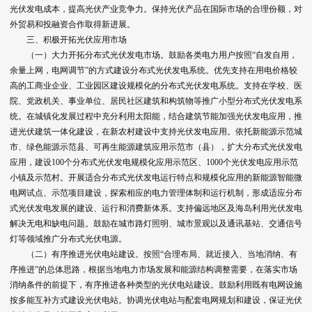
光伏发电成本，提高光伏产业竞争力。保持光伏产品在国际市场的合理份额，对
外贸易和投融资合作取得新进展。
三、积极开拓光伏应用市场
（一）大力开拓分布式光伏发电市场。鼓励各类电力用户按照“自发自用，
余量上网，电网调节”的方式建设分布式光伏发电系统。优先支持在用电价格较
高的工商业企业、工业园区建设规模化的分布式光伏发电系统。支持在学校、医
院、党政机关、事业单位、居民社区建筑和构筑物等推广小型分布式光伏发电系
统。在城镇化发展过程中充分利用太阳能，结合建筑节能加强光伏发电应用，推
进光伏建筑一体化建设，在新农村建设中支持光伏发电应用。依托新能源示范城
市、绿色能源示范县、可再生能源建筑应用示范市（县），扩大分布式光伏发电
应用，建设100个分布式光伏发电规模化应用示范区、1000个光伏发电应用示范
小镇及示范村。开展适合分布式光伏发电运行特点和规模化应用的新能源智能微
电网试点、示范项目建设，探索相应的电力管理体制和运行机制，形成适应分布
式光伏发电发展的建设、运行和消费新体系。支持偏远地区及海岛利用光伏发电
解决无电和缺电问题。鼓励在城市路灯照明、城市景观以及通讯基站、交通信号
灯等领域推广分布式光伏电源。
（二）有序推进光伏电站建设。按照“合理布局、就近接入、当地消纳、有
序推进”的总体思路，根据当地电力市场发展和能源结构调整需要，在落实市场
消纳条件的前提下，有序推进各种类型的光伏电站建设。鼓励利用既有电网设施
按多能互补方式建设光伏电站。协调光伏电站与配套电网规划和建设，保证光伏