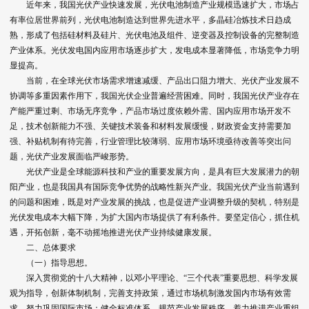
近年来，我国光伏产业快速发展，光伏电池制造产业规模迅速扩大，市场占
有率位居世界前列，光伏电池制造达到世界先进水平，多晶硅冶炼技术日趋成
熟，形成了包括硅材料及硅片、光伏电池及组件、逆变器及控制设备的完整制造
产业体系。光伏发电国内应用市场逐步扩大，发电成本显著降低，市场竞争力明
显提高。
当前，在全球光伏市场需求增速减缓、产品出口阻力增大、光伏产业发展不
协调等多重因素作用下，我国光伏企业普遍经营困难。同时，我国光伏产业存在
产能严重过剩、市场无序竞争，产品市场过度依赖外需、国内应用市场开发不
足，技术创新能力不强、关键技术装备和材料发展缓慢，财政资金支持需要加
强、补贴机制有待完善，行业管理比较薄弱、应用市场环境亟待改善等突出问
题，光伏产业发展面临严峻形势。
光伏产业是全球能源科技和产业的重要发展方向，是具有巨大发展潜力的朝
阳产业，也是我国具有国际竞争优势的战略性新兴产业。我国光伏产业当前遇到
的问题和困难，既是对产业发展的挑战，也是促进产业调整升级的契机，特别是
光伏发电成本大幅下降，为扩大国内市场提供了有利条件。要坚定信心，抓住机
遇，开拓创新，毫不动摇地推进光伏产业持续健康发展。
二、总体要求
（一）指导思想。
深入贯彻党的十八大精神，以邓小平理论、“三个代表”重要思想、科学发展
观为指导，创新体制机制，完善支持政策，通过市场机制激发国内市场有效需
求，努力巩固国际市场；健全标准体系，规范产业发展秩序，着力推进产业重组