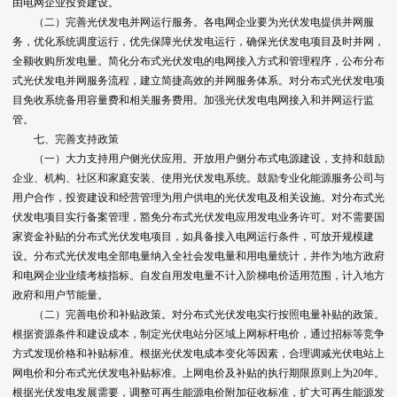
由电网企业投资建设。
（二）完善光伏发电并网运行服务。各电网企业要为光伏发电提供并网服
务，优化系统调度运行，优先保障光伏发电运行，确保光伏发电项目及时并网，
全额收购所发电量。简化分布式光伏发电的电网接入方式和管理程序，公布分布
式光伏发电并网服务流程，建立简捷高效的并网服务体系。对分布式光伏发电项
目免收系统备用容量费和相关服务费用。加强光伏发电电网接入和并网运行监
管。
七、完善支持政策
（一）大力支持用户侧光伏应用。开放用户侧分布式电源建设，支持和鼓励
企业、机构、社区和家庭安装、使用光伏发电系统。鼓励专业化能源服务公司与
用户合作，投资建设和经营管理为用户供电的光伏发电及相关设施。对分布式光
伏发电项目实行备案管理，豁免分布式光伏发电应用发电业务许可。对不需要国
家资金补贴的分布式光伏发电项目，如具备接入电网运行条件，可放开规模建
设。分布式光伏发电全部电量纳入全社会发电量和用电量统计，并作为地方政府
和电网企业业绩考核指标。自发自用发电量不计入阶梯电价适用范围，计入地方
政府和用户节能量。
（二）完善电价和补贴政策。对分布式光伏发电实行按照电量补贴的政策。
根据资源条件和建设成本，制定光伏电站分区域上网标杆电价，通过招标等竞争
方式发现价格和补贴标准。根据光伏发电成本变化等因素，合理调减光伏电站上
网电价和分布式光伏发电补贴标准。上网电价及补贴的执行期限原则上为20年。
根据光伏发电发展需要，调整可再生能源电价附加征收标准，扩大可再生能源发