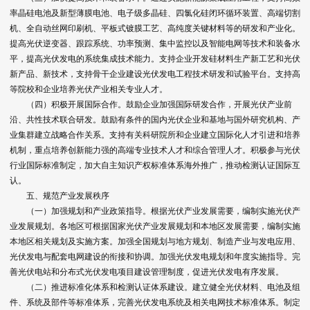
率晶硅电池及新型薄膜电池、电子级多晶硅、四氯化硅闭环循环装置、高端切割
机、全自动丝网印刷机、平板式镀膜工艺、高纯度关键材料等的研发和产业化。
提高光伏逆变器、跟踪系统、功率预测、集中监控以及智能电网等技术和装备水
平，提高光伏发电的系统集成技术能力。支持企业开发硅材料生产新工艺和光伏
新产品、新技术，支持骨干企业建设光伏发电工程技术研发和试验平台。支持高
等院校和企业培养光伏产业相关专业人才。
（四）积极开展国际合作。鼓励企业加强国际研发合作，开展光伏产业前
沿、共性技术联合研发。鼓励有条件的国内光伏企业和基地与国外研究机构、产
业集群建立战略合作关系。支持有关科研院所和企业建立国际化人才引进和培养
机制，重点培养创新能力强的高端专业技术人才和综合管理人才。积极参与光伏
行业国际标准制定，加大自主知识产权标准体系海外推广，推动检测认证国际互
认。
五、规范产业发展秩序
（一）加强规划和产业政策指导。根据光伏产业发展需要，编制实施光伏产
业发展规划。各地区可根据国家光伏产业发展规划和本地区发展需要，编制实施
本地区相关规划及实施方案。加强全国规划与地方规划、制造产业与发电应用、
光伏发电与配套电网建设的衔接和协调。加强光伏发电规划和年度实施指导。完
善光伏电站和分布式光伏发电项目建设管理制度，促进光伏发电有序发展。
（二）推进标准化体系和检测认证体系建设。建立健全光伏材料、电池及组
件、系统及部件等标准体系，完善光伏发电系统及相关电网技术标准体系。制定