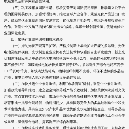
电站发电及时并网和高效利用。
（三）巩固和拓展国际市场。积极妥善应对国际贸易摩擦，推动建立公平合
理的国际贸易秩序。加强对话协商，推动全球产业合作，规范光伏产品进出口秩
序。鼓励光伏企业创新国际贸易方式，优化制造产地分布，在境外开展投资生产
合作。鼓励企业实施“引进来”和“走出去”战略，集聚全球创新资源，促进光伏企
业国际化发展。
四、加快产业结构调整和技术进步
（一）抑制光伏产能盲目扩张。严格控制新上单纯扩大产能的多晶硅、光伏
电池及组件项目。光伏制造企业应拥有先进技术和较强的自主研发能力，新上光
伏制造项目应满足单晶硅光伏电池转换效率不低于20%、多晶硅光伏电池转换效
率不低于18%、薄膜光伏电池转换效率不低于12%，多晶硅生产综合电耗不高于
100千瓦时/千克。加快淘汰能耗高、物料循环利用不完善、环保不达标的多晶硅
产能，在电力净输入地区严格控制建设多晶硅项目。
（二）加快推进企业兼并重组。利用“市场倒逼”机制，鼓励企业兼并重组。
加强政策引导和推动，建立健全淘汰落后产能长效机制，加快关停淘汰落后光伏
产能。重点支持技术水平高、市场竞争力强的多晶硅和光伏电池制造企业发展，
培育形成一批综合能耗低、物料消耗少、具有国际竞争力的多晶硅制造企业和技
术研发能力强、具有自主知识产权和品牌优势的光伏电池制造企业。引导多晶硅
产能向中西部能源资源优势地区聚集，鼓励多晶硅制造企业与先进化工企业合作
或重组，降低综合电耗、提高副产品综合利用率。
（三）加快提高技术和装备水平。通过实施新能源集成应用工程，支持高效