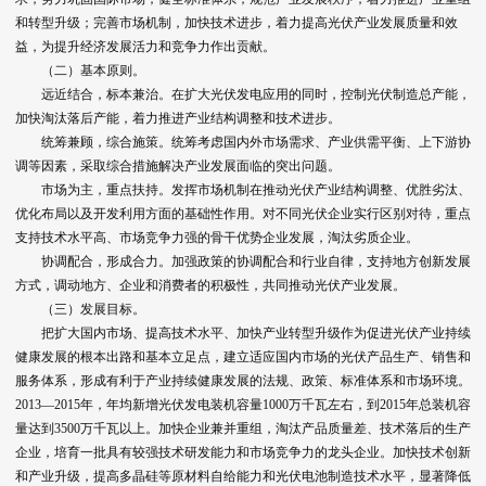
和转型升级；完善市场机制，加快技术进步，着力提高光伏产业发展质量和效
益，为提升经济发展活力和竞争力作出贡献。
（二）基本原则。
远近结合，标本兼治。在扩大光伏发电应用的同时，控制光伏制造总产能，
加快淘汰落后产能，着力推进产业结构调整和技术进步。
统筹兼顾，综合施策。统筹考虑国内外市场需求、产业供需平衡、上下游协
调等因素，采取综合措施解决产业发展面临的突出问题。
市场为主，重点扶持。发挥市场机制在推动光伏产业结构调整、优胜劣汰、
优化布局以及开发利用方面的基础性作用。对不同光伏企业实行区别对待，重点
支持技术水平高、市场竞争力强的骨干优势企业发展，淘汰劣质企业。
协调配合，形成合力。加强政策的协调配合和行业自律，支持地方创新发展
方式，调动地方、企业和消费者的积极性，共同推动光伏产业发展。
（三）发展目标。
把扩大国内市场、提高技术水平、加快产业转型升级作为促进光伏产业持续
健康发展的根本出路和基本立足点，建立适应国内市场的光伏产品生产、销售和
服务体系，形成有利于产业持续健康发展的法规、政策、标准体系和市场环境。
2013—2015年，年均新增光伏发电装机容量1000万千瓦左右，到2015年总装机容
量达到3500万千瓦以上。加快企业兼并重组，淘汰产品质量差、技术落后的生产
企业，培育一批具有较强技术研发能力和市场竞争力的龙头企业。加快技术创新
和产业升级，提高多晶硅等原材料自给能力和光伏电池制造技术水平，显著降低