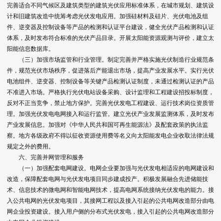
完善适合不同气候区及建筑类型的建筑光伏应用标准体系，在城市规划、建筑设
计和旧建筑改造中统筹考虑光伏发电应用。加强硅材料及硅片、光伏电池及组
件、逆变器及控制设备等产品的检测和认证平台建设，健全光伏产品检测和认证
体系，及时发布符合标准的光伏产品目录。开展太阳能资源观测与评价，建立太
阳能信息数据库。
（三）加强市场监管和行业管理。制定完善并严格实施光伏制造行业规范条
件，规范光伏市场秩序，促进落后产能退出市场，提高产业发展水平。实行光伏
电池组件、逆变器、控制设备等关键产品检测认证制度，未通过检测认证的产品
不准进入市场。严格执行光伏电站设备采购、设计监理和工程建设招投标制度，
反对不正当竞争，禁止地方保护。完善光伏发电工程建设、运行技术岗位资质管
理。加强光伏发电电网接入和运行监管。建立光伏产业发展监测体系，及时发布
产业发展信息。加强对《中华人民共和国可再生能源法》及配套政策的执法监
察。地方各级政府不得以征收资源使用费等名义向太阳能发电企业收取法律法规
规定之外的费用。
六、完善并网管理和服务
（一）加强配套电网建设。电网企业要加强与光伏发电相适应的电网建设和
改造，保障配套电网与光伏发电项目同步建成投产。积极发展融合先进储能技
术、信息技术的微电网和智能电网技术，提高电网系统接纳光伏发电的能力。接
入公共电网的光伏发电项目，其接网工程以及接入引起的公共电网改造部分由电
网企业投资建设。接入用户侧的分布式光伏发电，接入引起的公共电网改造部分