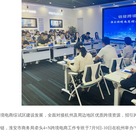
跨境电商综试区建设发展，全面对接杭州及周边地区优质跨境资源，招引
链，淮安市商务局牵头4+N跨境电商工作专班于7月9日-10日在杭州举办