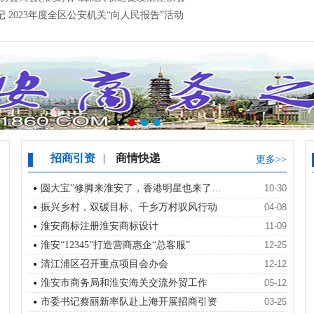
记 2023年度全区公安机关“向人民报告”活动
招商引资
|
商情快递
更多>>
圆大宝”修脚来淮安了，香港明星也来了…
10-30
振兴乡村，双碳目标、千乡万村驭风行动
04-08
淮安商标注册淮安商标设计
11-09
淮安“12345”打造营商惠企“总客服”
12-25
清江浦区召开重点项目会办会
12-12
淮安市商务局和淮安海关交流外贸工作
05-12
市委书记蔡丽新率队赴上海开展招商引资
03-25